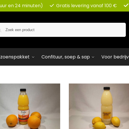
 uur en 24 minuten)
Gratis levering vanaf 100 €
Zoeken
izoenspakket
Confituur, soep & sap
Voor bedrij