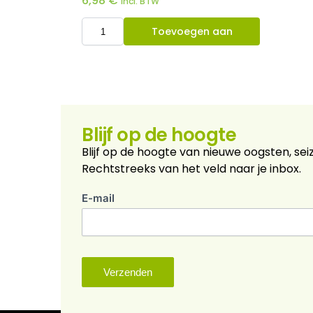
6,98
€
Incl. BTW
Toevoegen aan
winkelwagen
Blijf op de hoogte
Blijf op de hoogte van nieuwe oogsten, sei
Rechtstreeks van het veld naar je inbox.
E-mail
nieuwsbrief
Verzenden