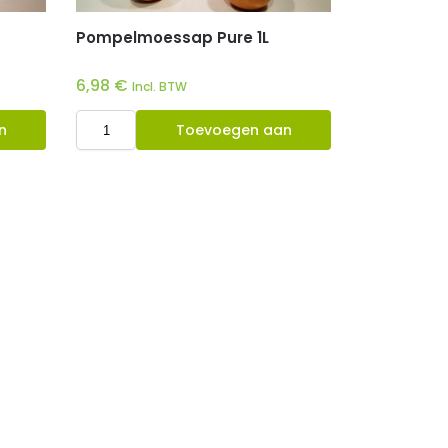
Pompelmoessap Pure 1L
6,98
€
Incl. BTW
n
Toevoegen aan
winkelwagen