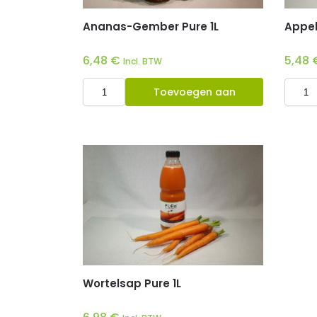
Ananas-Gember Pure 1L
Appel
6,48
€
5,48
Incl. BTW
Toevoegen aan
winkelwagen
Wortelsap Pure 1L