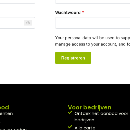
Wachtwoord
*
Your personal data will be used to supp
manage access to your account, and fo
Registreren
bod
Voor bedrijven
enten
Ontdek het aanbod voor
bedrijven
t
A la carte
en en zaden