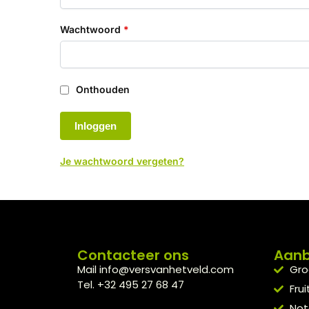
Wachtwoord
*
Onthouden
Inloggen
Je wachtwoord vergeten?
Contacteer ons
Aan
Mail info@versvanhetveld.com
Gro
Tel. +32 495 27 68 47
Frui
Not