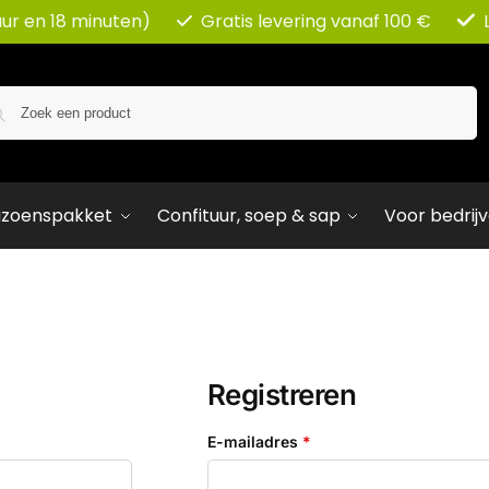
uur en 18 minuten)
Gratis levering vanaf 100 €
Zoeken
izoenspakket
Confituur, soep & sap
Voor bedrij
Registreren
E-mailadres
*