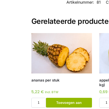
Artikelnummer:
81
C
Gerelateerde product
ananas per stuk
appel
kg)
5,22
€
0,69
Incl. BTW
Toevoegen aan