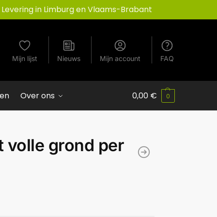
Levering in Limburg en Vlaams-Brabant
Mijn lijst
Nieuws
Mijn account
FAQ
ven
Over ons
0,00
€
0
t volle grond per