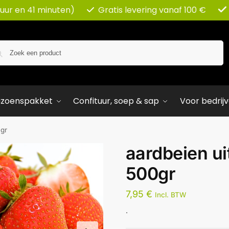
 uur en 41 minuten)
Gratis levering vanaf 100 €
Zoeken
izoenspakket
Confituur, soep & sap
Voor bedrij
0gr
aardbeien ui
500gr
7,95
€
Incl. BTW
.