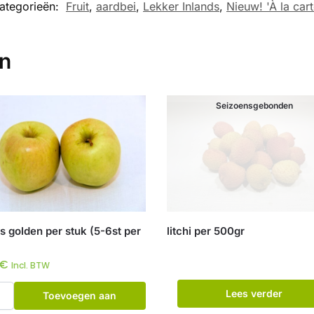
ategorieën:
Fruit
,
aardbei
,
Lekker Inlands
,
Nieuw! 'À la cart
en
Seizoensgebonden
s golden per stuk (5-6st per
litchi per 500gr
€
Incl. BTW
Lees verder
Toevoegen aan