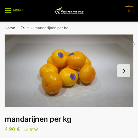
0
MENU
Home
Fruit
mandarijnen per kg
/
/
mandarijnen per kg
4,90
€
Incl. BTW