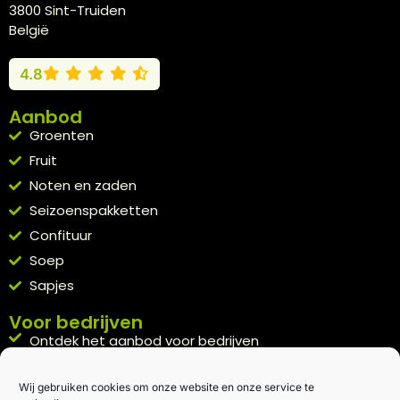
3800 Sint-Truiden
België
4.8
Aanbod
Groenten
Fruit
Noten en zaden
Seizoenspakketten
Confituur
Soep
Sapjes
Voor bedrijven
Ontdek het aanbod voor bedrijven
A la carte
Wij gebruiken cookies om onze website en onze service te
Kennismakingspakket aanvragen