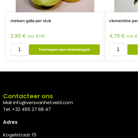
meloen galia per stuk
clementine per
2,90
€
4,70
€
Incl. BTW
Incl. 
Toevoegen aan winkelwagen
Contacteer ons
Mail info@versvanhetveld.com
Tel. +32 495 27 68 47
Adres
Kogelstraat 15