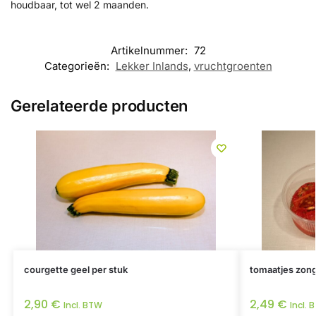
houdbaar, tot wel 2 maanden.
Artikelnummer:
72
Categorieën:
Lekker Inlands
,
vruchtgroenten
Gerelateerde producten
courgette geel per stuk
tomaatjes zon
2,90
€
2,49
€
Incl. BTW
Incl. 