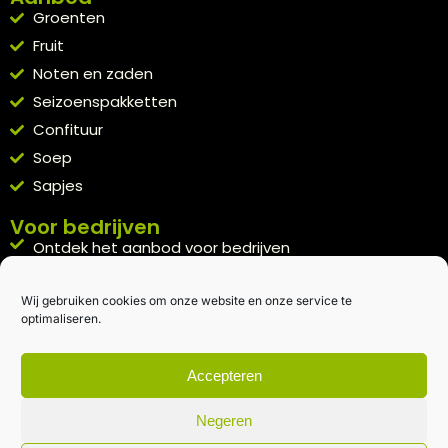
Groenten
Fruit
Noten en zaden
Seizoenspakketten
Confituur
Soep
Sapjes
Voor bedrijven
Ontdek het aanbod voor bedrijven
A la carte
Wij gebruiken cookies om onze website en onze service te
Kennismakingspakket aanvragen
optimaliseren.
Blijft op de hoogte
Rechtstreeks van het veld naar je inbox.
Accepteren
Inschrijven nieuwsbrief
Negeren