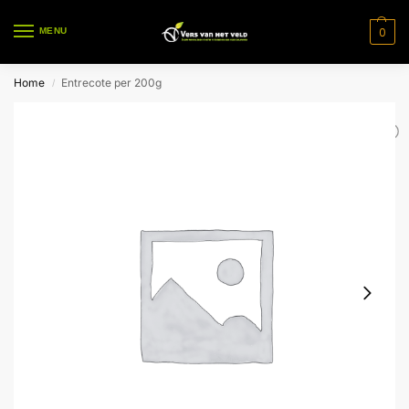
0
MENU
Home
Entrecote per 200g
/