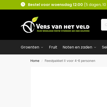
Bestel voor woensdag 12:00
(5 dagen, 10
Groenten
Fruit
Noten en zaden
Se
Home
Feestpakket II voor 4-6 personen
/