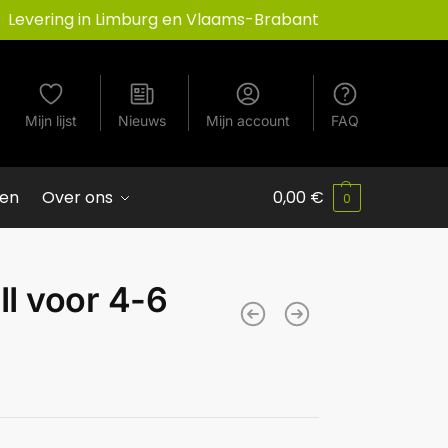
Levering in Limburg en Vlaams-Brabant
Mijn lijst
Nieuws
Mijn account
FAQ
ven
Over ons
0,00
€
0
II voor 4-6