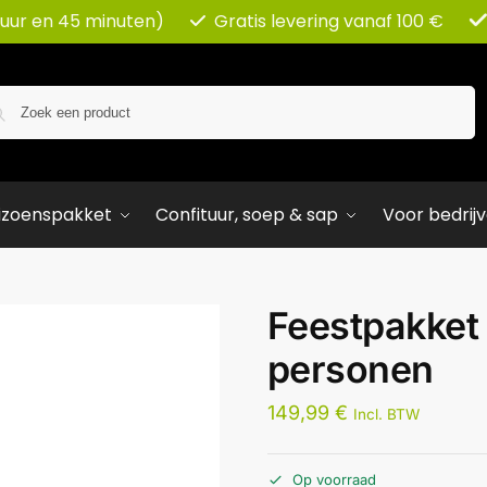
 uur en 45 minuten)
Gratis levering vanaf 100 €
Zoeken
izoenspakket
Confituur, soep & sap
Voor bedrij
Feestpakket 
personen
149,99
€
Incl. BTW
Op voorraad