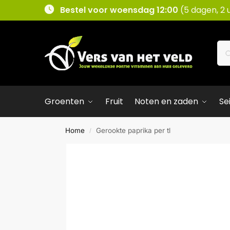
Bestel voor woensdag 12:00
(5 dagen, 2 
Groenten
Fruit
Noten en zaden
Se
Home
Gerookte paprika per tl
/