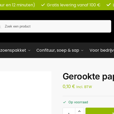
uur en 12 minuten)
Gratis levering vanaf 100 €
Zoeken
izoenspakket
Confituur, soep & sap
Voor bedrij
Gerookte pap
0,10
€
Incl. BTW
Op voorraad