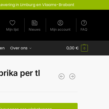
Levering in Limburg en Vlaams-Brabant
Mijn lijst
Nieuws
Mijn account
FAQ
ven
Over ons
0,00
€
0
rika per tl