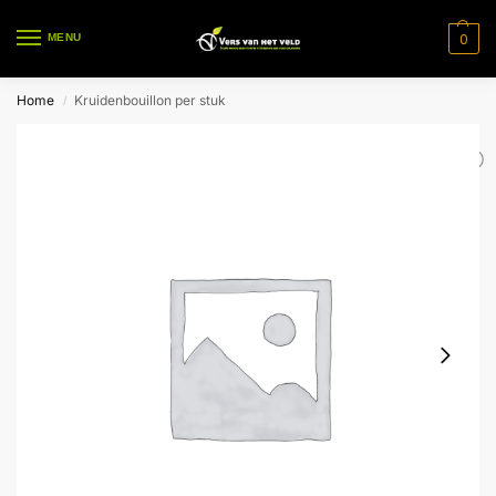
0
MENU
Home
Kruidenbouillon per stuk
/