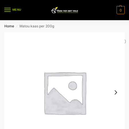
0
MENU
Home
Watou kaas per 200g
/