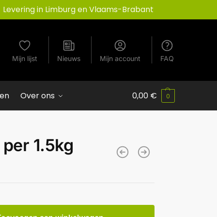
Levering in Limburg en Vlaams-Brabant
Mijn lijst
Nieuws
Mijn account
FAQ
ven
Over ons
0,00
€
0
per 1.5kg