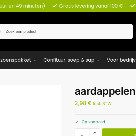
 uur en 49 minuten)
Gratis levering vanaf 100 €
Zoeken
izoenspakket
Confituur, soep & sap
Voor bedrij
aardappelen 
2,98
€
Incl. BTW
Op voorraad