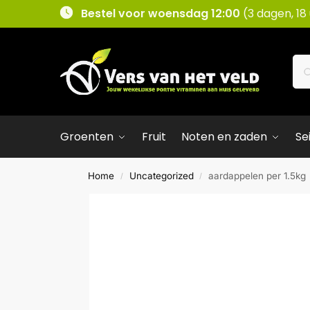
Bestel voor woensdag 12:00
(3 dagen, 18
Groenten
Fruit
Noten en zaden
Se
Home
Uncategorized
aardappelen per 1.5kg
/
/