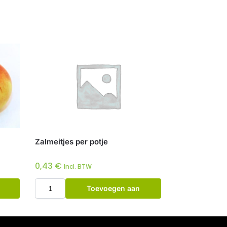
Zalmeitjes per potje
0,43
€
Incl. BTW
Toevoegen aan
winkelwagen