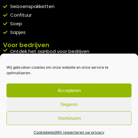
Seizoenspakketten
Confituur
Soep
Sapjes
Voor bedrijven
Ontdek het aanbod voor bedrijven
A la carte
Wij gebruiken cookies om onze website en onze service te
Kennismakingspakket aanvragen
optimaliseren.
Blijft op de hoogte
Rechtstreeks van het veld naar je inbox.
Accepteren
Inschrijven nieuwsbrief
Negeren
Voorkeuren
Algemene voorwaarden
|
Privacybeleid
| gemaakt met
door
creativitijd
Cookiebeleid
Wij respecteren uw privacy