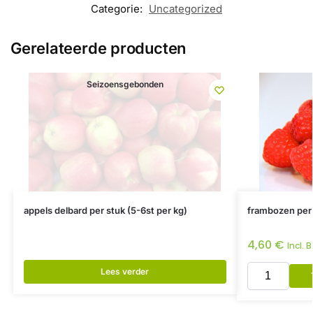
Categorie:
Uncategorized
Gerelateerde producten
Seizoensgebonden
appels delbard per stuk (5-6st per kg)
frambozen per
4,60
€
Incl. 
Lees verder