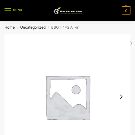
0
MENU
Home
Uncategorized
BBQ II 4×2 All-in
/
/