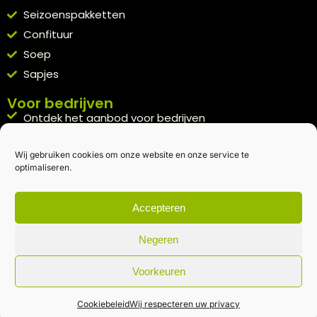
Seizoenspakketten
Confituur
Soep
Sapjes
Voor bedrijven
Ontdek het aanbod voor bedrijven
A la carte
Wij gebruiken cookies om onze website en onze service te
Kennismakingspakket aanvragen
optimaliseren.
Blijft op de hoogte
Rechtstreeks van het veld naar je inbox.
Accepteren
Inschrijven nieuwsbrief
Negeren
Voorkeuren
Algemene voorwaarden
|
Privacybeleid
| gemaakt met
door
creativitijd
Cookiebeleid
Wij respecteren uw privacy