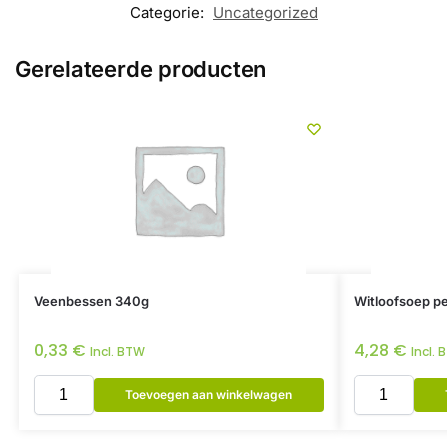
Categorie:
Uncategorized
Gerelateerde producten
Veenbessen 340g
Witloofsoep per
0,33
€
4,28
€
Incl. BTW
Incl. 
Toevoegen aan winkelwagen