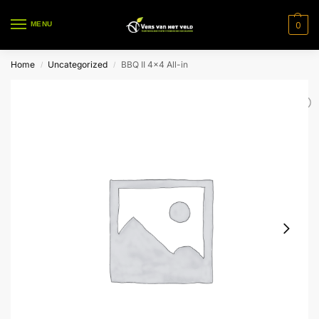
0
MENU
Home
Uncategorized
BBQ II 4×4 All-in
/
/