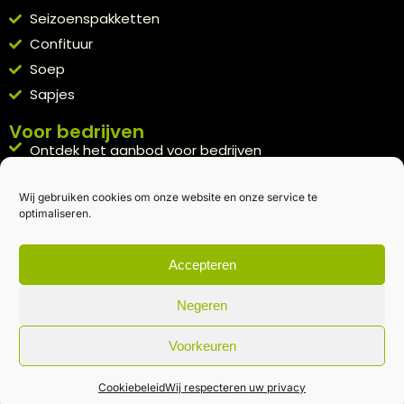
Seizoenspakketten
Confituur
Soep
Sapjes
Voor bedrijven
Ontdek het aanbod voor bedrijven
A la carte
Wij gebruiken cookies om onze website en onze service te
Kennismakingspakket aanvragen
optimaliseren.
Blijft op de hoogte
Rechtstreeks van het veld naar je inbox.
Accepteren
Inschrijven nieuwsbrief
Negeren
Voorkeuren
Algemene voorwaarden
|
Privacybeleid
| gemaakt met
door
creativitijd
Cookiebeleid
Wij respecteren uw privacy