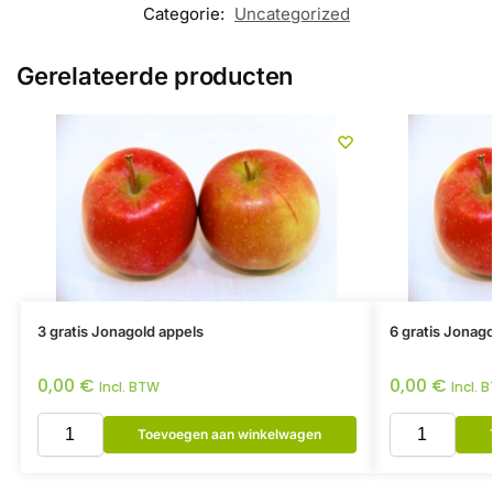
Categorie:
Uncategorized
Gerelateerde producten
3 gratis Jonagold appels
6 gratis Jonago
0,00
€
0,00
€
Incl. BTW
Incl. 
Toevoegen aan winkelwagen