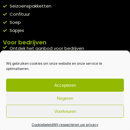
Seizoenspakketten
Confituur
Soep
Sapjes
Voor bedrijven
Ontdek het aanbod voor bedrijven
A la carte
Wij gebruiken cookies om onze website en onze service te
Kennismakingspakket aanvragen
optimaliseren.
Blijft op de hoogte
Rechtstreeks van het veld naar je inbox.
Accepteren
Inschrijven nieuwsbrief
Negeren
Voorkeuren
Algemene voorwaarden
|
Privacybeleid
| gemaakt met
door
creativitijd
Cookiebeleid
Wij respecteren uw privacy