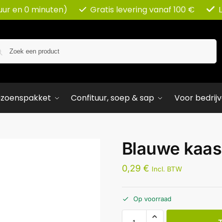
uur en 0 minuten)
Gratis levering vanaf 100 €
Zoeken
izoenspakket
Confituur, soep & sap
Voor bedrij
Blauwe kaas
0,29
€
Incl. BTW
Op voorraad