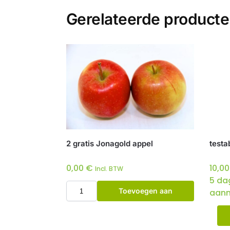
Gerelateerde product
2 gratis Jonagold appel
testa
0,00
€
10,0
Incl. BTW
5 da
Toevoegen aan
aanm
winkelwagen