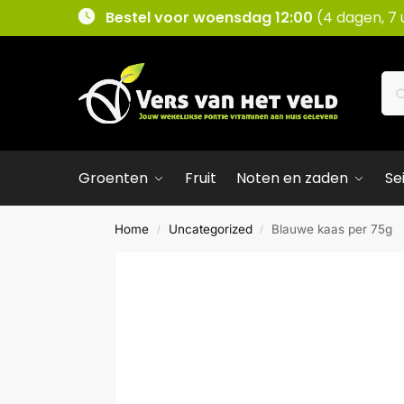
Bestel voor woensdag 12:00
(4 dagen, 7 
Groenten
Fruit
Noten en zaden
Se
Home
Uncategorized
Blauwe kaas per 75g
/
/