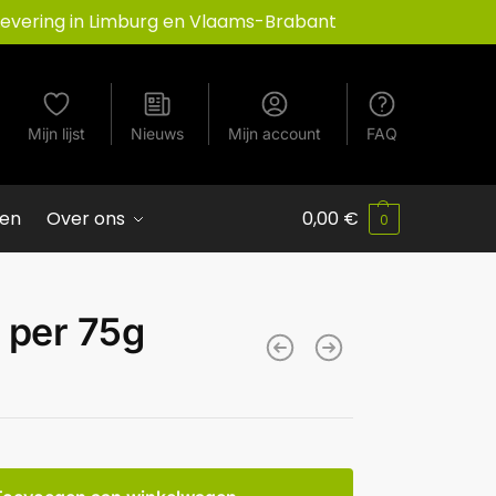
Levering in Limburg en Vlaams-Brabant
Mijn lijst
Nieuws
Mijn account
FAQ
ven
Over ons
0,00
€
0
 per 75g