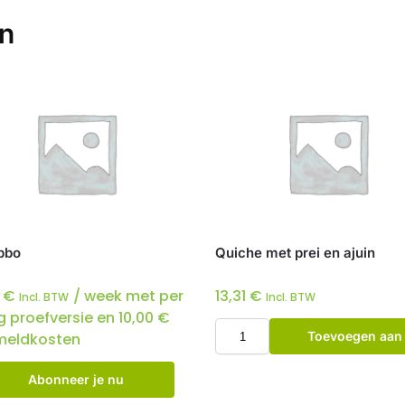
en
bbo
Quiche met prei en ajuin
0
€
/ week met per
13,31
€
Incl. BTW
Incl. BTW
g proefversie en
10,00
€
Toevoegen aan
eldkosten
winkelwagen
Abonneer je nu