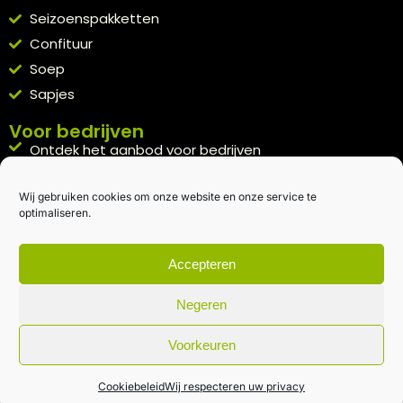
Seizoenspakketten
Confituur
Soep
Sapjes
Voor bedrijven
Ontdek het aanbod voor bedrijven
A la carte
Wij gebruiken cookies om onze website en onze service te
Kennismakingspakket aanvragen
optimaliseren.
Blijft op de hoogte
Rechtstreeks van het veld naar je inbox.
Accepteren
Inschrijven nieuwsbrief
Negeren
Voorkeuren
Algemene voorwaarden
|
Privacybeleid
| gemaakt met
door
creativitijd
Cookiebeleid
Wij respecteren uw privacy