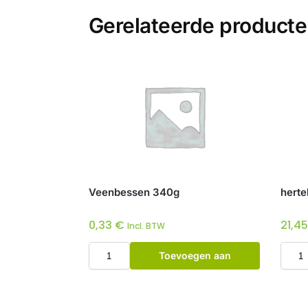
Gerelateerde product
Veenbessen 340g
herte
0,33
€
21,4
Incl. BTW
Toevoegen aan
winkelwagen