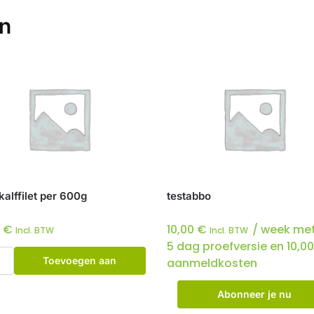
en
kalffilet per 600g
testabbo
5
€
10,00
€
/ week met
Incl. BTW
Incl. BTW
5 dag proefversie en
10,0
Toevoegen aan
aanmeldkosten
winkelwagen
Abonneer je nu