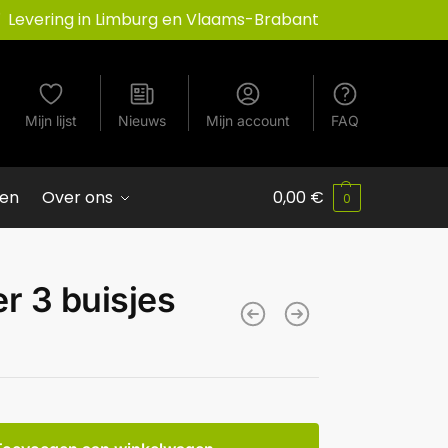
Levering in Limburg en Vlaams-Brabant
Mijn lijst
Nieuws
Mijn account
FAQ
ven
Over ons
0,00
€
0
r 3 buisjes