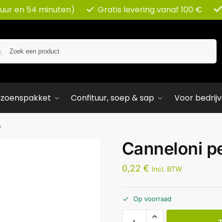
 uur en 54 minuten)
Gratis levering vanaf 100 €
Zoeken
izoenspakket
Confituur, soep & sap
Voor bedrij
s
Canneloni pe
0,22
€
Incl. BTW
Op voorraad