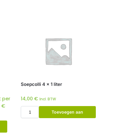
Soepcolli 4 x 1 liter
 per
14,00
€
Incl. BTW
0
€
Toevoegen aan
winkelwagen