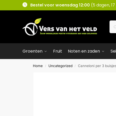
Bestel voor woensdag 12:00
(5 dagen, 17
Groenten
Fruit
Noten en zaden
Se
Home
Uncategorized
Canneloni per 3 buisje
/
/