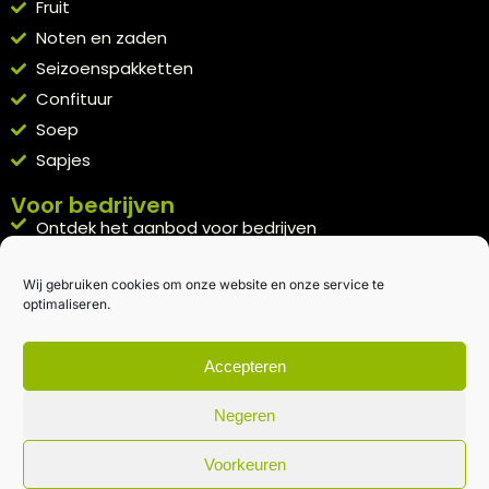
Fruit
Noten en zaden
Seizoenspakketten
Confituur
Soep
Sapjes
Voor bedrijven
Ontdek het aanbod voor bedrijven
A la carte
Wij gebruiken cookies om onze website en onze service te
Kennismakingspakket aanvragen
optimaliseren.
Blijft op de hoogte
Rechtstreeks van het veld naar je inbox.
Accepteren
Inschrijven nieuwsbrief
Negeren
Voorkeuren
Algemene voorwaarden
|
Privacybeleid
| gemaakt met
door