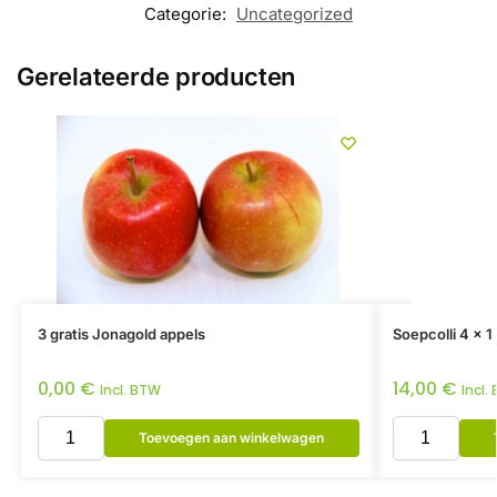
Categorie:
Uncategorized
Gerelateerde producten
3 gratis Jonagold appels
Soepcolli 4 x 1 
0,00
€
14,00
€
Incl. BTW
Incl.
Toevoegen aan winkelwagen