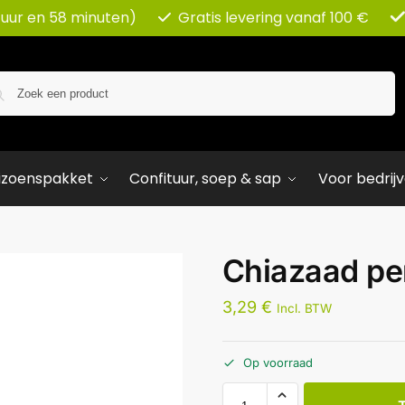
 uur en 58 minuten)
Gratis levering vanaf 100 €
Zoeken
izoenspakket
Confituur, soep & sap
Voor bedrij
Chiazaad pe
3,29
€
Incl. BTW
Op voorraad