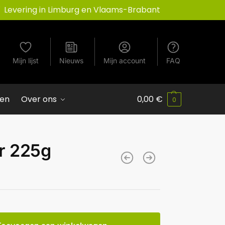
Levering in Limburg en Vlaams-Brabant
Mijn lijst
Nieuws
Mijn account
FAQ
ven
Over ons
0,00
€
0
r 225g