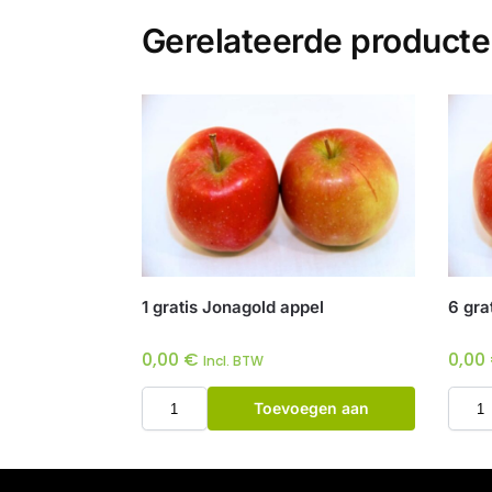
Gerelateerde product
1 gratis Jonagold appel
6 gra
0,00
€
0,00
Incl. BTW
Toevoegen aan
winkelwagen