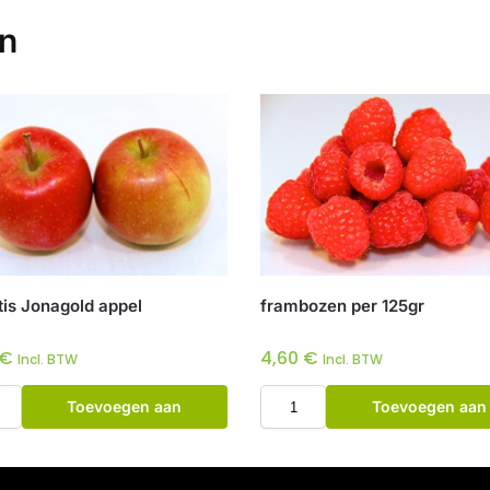
en
tis Jonagold appel
frambozen per 125gr
€
4,60
€
Incl. BTW
Incl. BTW
Toevoegen aan
Toevoegen aan
winkelwagen
winkelwagen