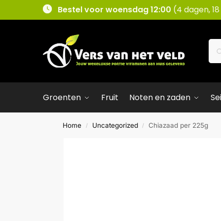
Bestel voor woensdag 12:00
(4 dagen, 18
Groenten
Fruit
Noten en zaden
Se
Home
Uncategorized
Chiazaad per 225g
/
/