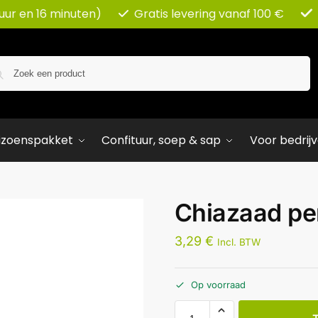
 uur en 16 minuten)
Gratis levering vanaf 100 €
Zoeken
izoenspakket
Confituur, soep & sap
Voor bedrij
Chiazaad pe
3,29
€
Incl. BTW
Op voorraad