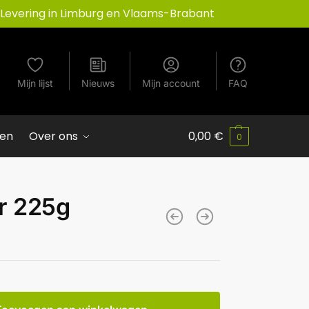
Levering in Limburg en Vlaams-Brabant
Mijn lijst
Nieuws
Mijn account
FAQ
ven
Over ons
0,00
€
0
r 225g