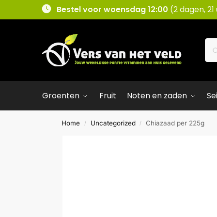
Bestel voor woensdag 12:00
(2 dagen, 21
Groenten
Fruit
Noten en zaden
Se
Home
Uncategorized
Chiazaad per 225g
/
/