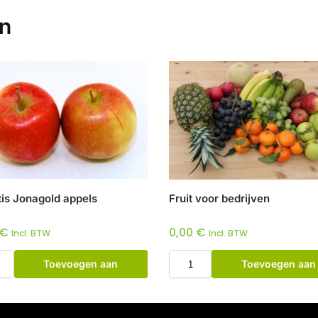
en
tis Jonagold appels
Fruit voor bedrijven
€
0,00
€
Incl. BTW
Incl. BTW
Toevoegen aan
Toevoegen aan
winkelwagen
winkelwagen