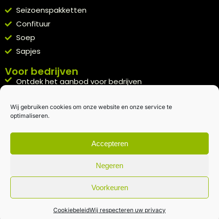
Seizoenspakketten
Confituur
Soep
Sapjes
Voor bedrijven
Ontdek het aanbod voor bedrijven
A la carte
Wij gebruiken cookies om onze website en onze service te
Kennismakingspakket aanvragen
optimaliseren.
Blijft op de hoogte
Rechtstreeks van het veld naar je inbox.
Accepteren
Inschrijven nieuwsbrief
Negeren
Voorkeuren
Algemene voorwaarden
|
Privacybeleid
| gemaakt met
door
creativitijd
Cookiebeleid
Wij respecteren uw privacy