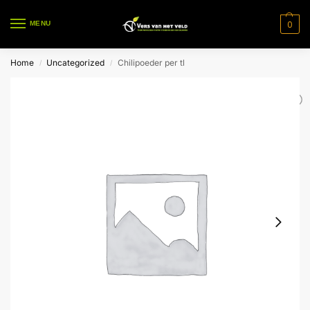
0
MENU
Home
Uncategorized
Chilipoeder per tl
/
/