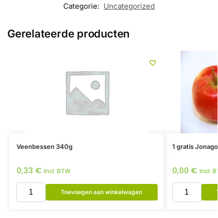
Categorie:
Uncategorized
Gerelateerde producten
Veenbessen 340g
1 gratis Jonago
0,33
€
0,00
€
Incl. BTW
Incl. 
Toevoegen aan winkelwagen