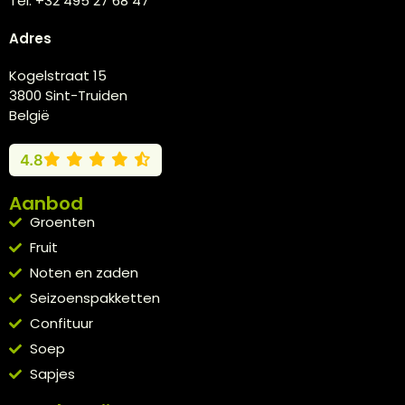
Tel. +32 495 27 68 47
Adres
Kogelstraat 15
3800 Sint-Truiden
België
4.8
Aanbod
Groenten
Fruit
Noten en zaden
Seizoenspakketten
Confituur
Soep
Sapjes