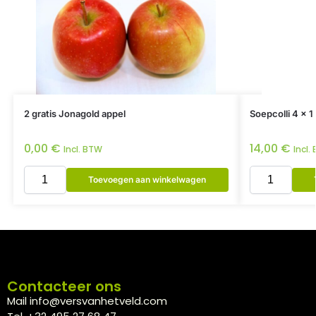
2 gratis Jonagold appel
Soepcolli 4 x 1 
0,00
€
14,00
€
Incl. BTW
Incl.
Toevoegen aan winkelwagen
Contacteer ons
Mail info@versvanhetveld.com