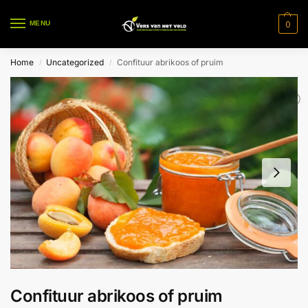
0
MENU
Home
Uncategorized
Confituur abrikoos of pruim
/
/
Confituur abrikoos of pruim