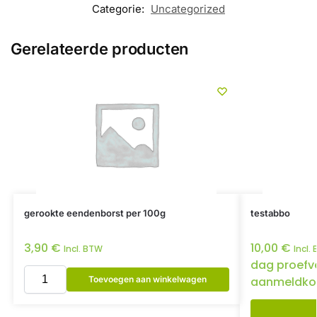
Categorie:
Uncategorized
Gerelateerde producten
gerookte eendenborst per 100g
testabbo
3,90
€
10,00
€
Incl. BTW
Incl.
dag proefv
Toevoegen aan winkelwagen
aanmeldko