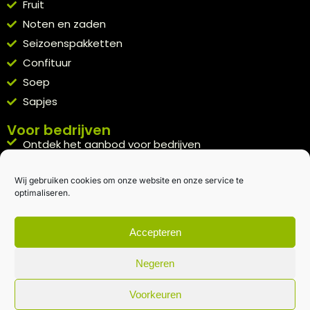
Fruit
Noten en zaden
Seizoenspakketten
Confituur
Soep
Sapjes
Voor bedrijven
Ontdek het aanbod voor bedrijven
A la carte
Wij gebruiken cookies om onze website en onze service te
Kennismakingspakket aanvragen
optimaliseren.
Blijft op de hoogte
Rechtstreeks van het veld naar je inbox.
Accepteren
Inschrijven nieuwsbrief
Negeren
Voorkeuren
Algemene voorwaarden
|
Privacybeleid
| gemaakt met
door