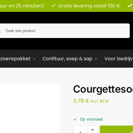
 uur en 25 minuten)
Gratis levering vanaf 100 €
Zoeken
izoenspakket
Confituur, soep & sap
Voor bedrij
Courgettesoe
3,78
€
Incl. BTW
Op voorraad