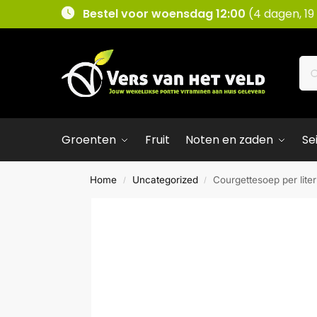
Bestel voor woensdag 12:00
(4 dagen, 19
Groenten
Fruit
Noten en zaden
Se
Home
Uncategorized
Courgettesoep per liter
/
/