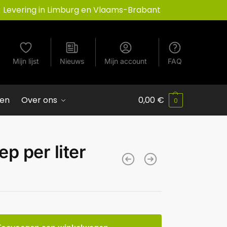
Levering in Limburg en Vlaams-Brabant
Mijn lijst
Nieuws
Mijn account
FAQ
ven
Over ons
0,00
€
0
p per liter