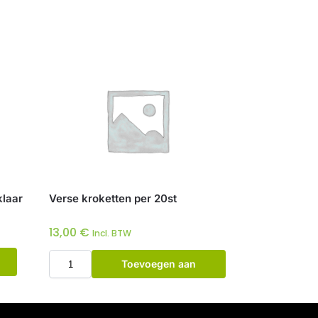
klaar
Verse kroketten per 20st
13,00
€
Incl. BTW
Toevoegen aan
winkelwagen