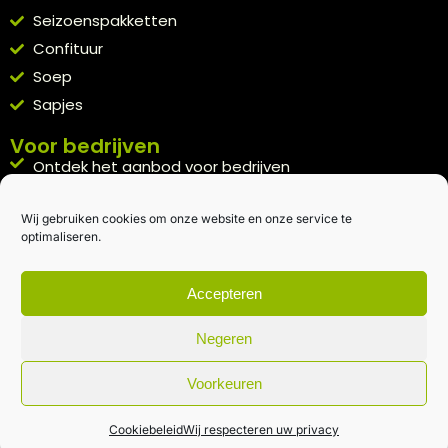
Seizoenspakketten
Confituur
Soep
Sapjes
Voor bedrijven
Ontdek het aanbod voor bedrijven
A la carte
Wij gebruiken cookies om onze website en onze service te
Kennismakingspakket aanvragen
optimaliseren.
Blijft op de hoogte
Rechtstreeks van het veld naar je inbox.
Accepteren
Inschrijven nieuwsbrief
Negeren
Voorkeuren
Algemene voorwaarden
|
Privacybeleid
| gemaakt met
door
creativitijd
Cookiebeleid
Wij respecteren uw privacy