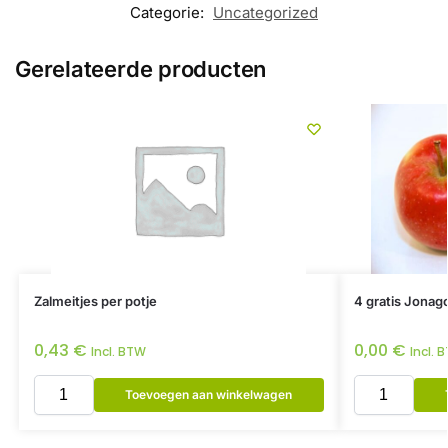
Categorie:
Uncategorized
Gerelateerde producten
Zalmeitjes per potje
4 gratis Jonag
0,43
€
0,00
€
Incl. BTW
Incl. 
Toevoegen aan winkelwagen