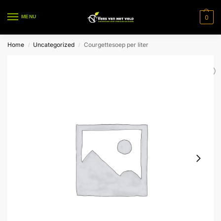
0
MENU
Home
Uncategorized
Courgettesoep per liter
/
/