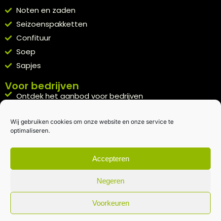
Noten en zaden
Seizoenspakketten
Confituur
Soep
Sapjes
Voor bedrijven
Ontdek het aanbod voor bedrijven
A la carte
Wij gebruiken cookies om onze website en onze service te
Kennismakingspakket aanvragen
optimaliseren.
Blijft op de hoogte
Rechtstreeks van het veld naar je inbox.
Accepteren
Inschrijven nieuwsbrief
Negeren
Voorkeuren
Algemene voorwaarden
|
Privacybeleid
| gemaakt met
door