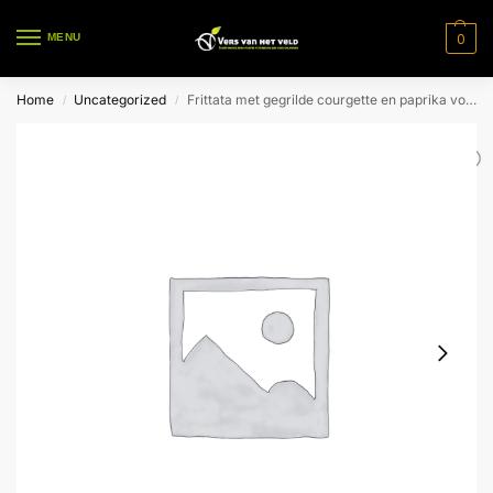
0
MENU
Home
Uncategorized
Frittata met gegrilde courgette en paprika voor 1 pers.
/
/