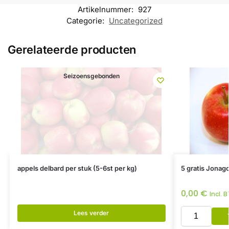
Artikelnummer:
927
Categorie:
Uncategorized
Gerelateerde producten
Seizoensgebonden
appels delbard per stuk (5-6st per kg)
5 gratis Jonag
0,00
€
Incl. 
Lees verder