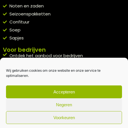
Noten en zaden
Seizoenspakketten
Confituur
Soep
Sapjes
Voor bedrijven
Ontdek het aanbod voor bedrijven
A la carte
Wij gebruiken cookies om onze website en onze service te
Kennismakingspakket aanvragen
optimaliseren.
Blijft op de hoogte
Rechtstreeks van het veld naar je inbox.
Accepteren
Inschrijven nieuwsbrief
Negeren
Voorkeuren
Algemene voorwaarden
|
Privacybeleid
| gemaakt met
door