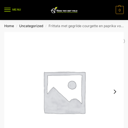
0
MENU
Home
Uncategorized
Frittata met gegrilde courgette en paprika voor 1 pers.
/
/