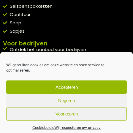
Seizoenspakketten
Confituur
Soep
Sapjes
Voor bedrijven
Ontdek het aanbod voor bedrijven
A la carte
Wij gebruiken cookies om onze website en onze service te
Kennismakingspakket aanvragen
optimaliseren.
Blijft op de hoogte
Rechtstreeks van het veld naar je inbox.
Accepteren
Inschrijven nieuwsbrief
Negeren
Voorkeuren
Algemene voorwaarden
|
Privacybeleid
| gemaakt met
door
creativitijd
Cookiebeleid
Wij respecteren uw privacy