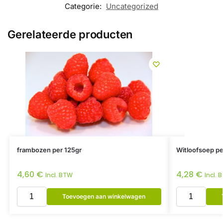
Categorie:
Uncategorized
Gerelateerde producten
frambozen per 125gr
Witloofsoep per
4,60
€
4,28
€
Incl. BTW
Incl. 
Toevoegen aan winkelwagen