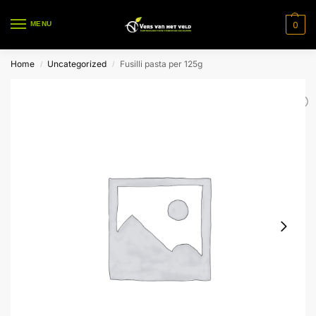
0
MENU
Home
Uncategorized
Fusilli pasta per 125g
/
/