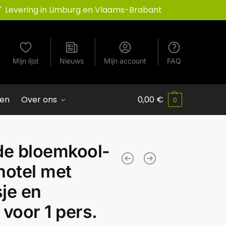
Levering in Limburg en Vlaams-Brabant
Mijn lijst
Nieuws
Mijn account
FAQ
ven
Over ons
0,00
€
0
de bloemkool-
hotel met
je en
voor 1 pers.