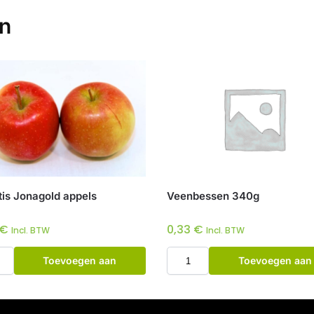
en
tis Jonagold appels
Veenbessen 340g
€
0,33
€
Incl. BTW
Incl. BTW
Toevoegen aan
Toevoegen aan
winkelwagen
winkelwagen