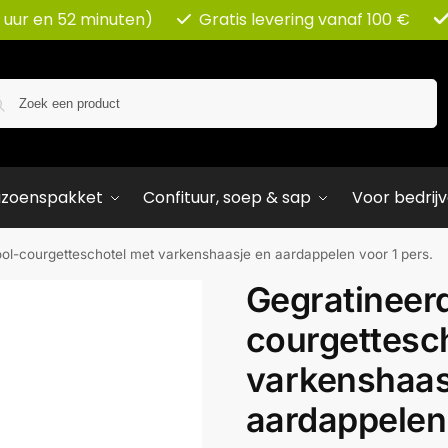
 uur en 52 minuten)
Gratis levering vanaf 100 €
Zoeken
izoenspakket
Confituur, soep & sap
Voor bedrij
ol-courgetteschotel met varkenshaasje en aardappelen voor 1 pers.
Gegratineer
courgettesc
varkenshaas
aardappelen 