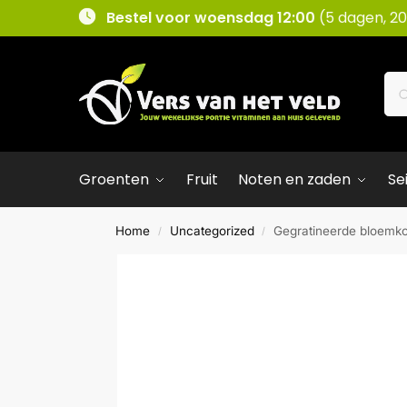
Bestel voor woensdag 12:00
(5 dagen, 20
Groenten
Fruit
Noten en zaden
Se
Home
Uncategorized
Gegratineerde bloemko
/
/