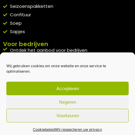
Seizoenspakketten
Confituur
Soep
Sapjes
Voor bedrijven
Ontdek het aanbod voor bedrijven
A la carte
Wij gebruiken cookies om onze website en onze service te
Kennismakingspakket aanvragen
optimaliseren.
Blijft op de hoogte
Rechtstreeks van het veld naar je inbox.
Accepteren
Inschrijven nieuwsbrief
Negeren
Voorkeuren
Algemene voorwaarden
|
Privacybeleid
| gemaakt met
door
creativitijd
Cookiebeleid
Wij respecteren uw privacy