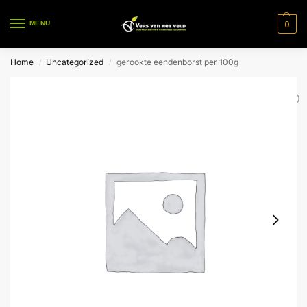
0
MENU
Home
Uncategorized
gerookte eendenborst per 100g
/
/