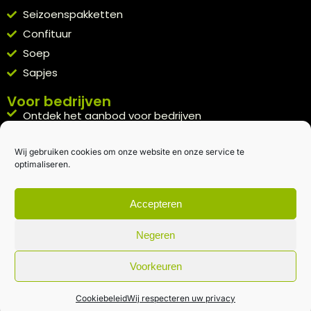
Seizoenspakketten
Confituur
Soep
Sapjes
Voor bedrijven
Ontdek het aanbod voor bedrijven
A la carte
Wij gebruiken cookies om onze website en onze service te
Kennismakingspakket aanvragen
optimaliseren.
Blijft op de hoogte
Rechtstreeks van het veld naar je inbox.
Accepteren
Inschrijven nieuwsbrief
Negeren
Voorkeuren
Algemene voorwaarden
|
Privacybeleid
| gemaakt met
door
creativitijd
Cookiebeleid
Wij respecteren uw privacy