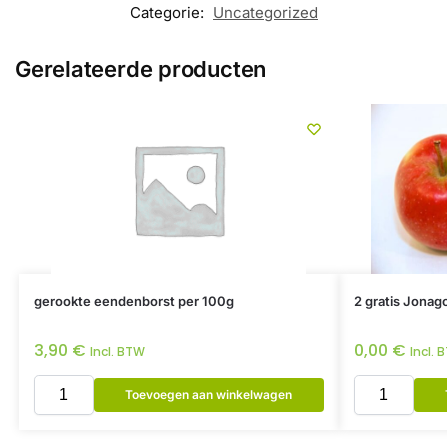
Categorie:
Uncategorized
Gerelateerde producten
gerookte eendenborst per 100g
2 gratis Jonago
3,90
€
0,00
€
Incl. BTW
Incl. 
Toevoegen aan winkelwagen