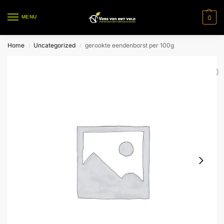
0
MENU
Home
Uncategorized
gerookte eendenborst per 100g
/
/