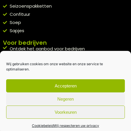
Seizoenspakketten
Confituur
Soep
Sapjes
Voor bedrijven
Ontdek het aanbod voor bedrijven
A la carte
Wij gebruiken cookies om onze website en onze service te
Kennismakingspakket aanvragen
optimaliseren.
Blijft op de hoogte
Rechtstreeks van het veld naar je inbox.
Accepteren
Inschrijven nieuwsbrief
Negeren
Voorkeuren
Algemene voorwaarden
|
Privacybeleid
| gemaakt met
door
creativitijd
Cookiebeleid
Wij respecteren uw privacy