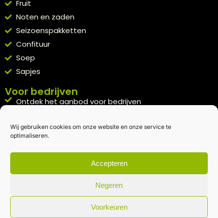
Fruit
Noten en zaden
Seizoenspakketten
Confituur
Soep
Sapjes
Voor bedrijven
Ontdek het aanbod voor bedrijven
A la carte
Wij gebruiken cookies om onze website en onze service te
Kennismakingspakket aanvragen
optimaliseren.
Blijft op de hoogte
Rechtstreeks van het veld naar je inbox.
Accepteren
Inschrijven nieuwsbrief
Negeren
Voorkeuren
Algemene voorwaarden
|
Privacybeleid
| gemaakt met
door