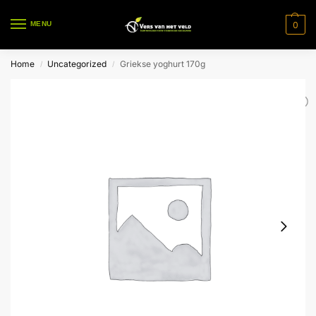
0
MENU
Home
Uncategorized
Griekse yoghurt 170g
/
/