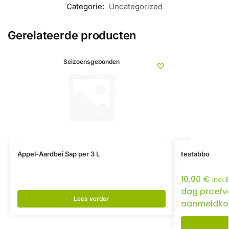
Categorie:
Uncategorized
Gerelateerde producten
Seizoensgebonden
Appel-Aardbei Sap per 3 L
testabbo
10,00
€
Incl.
dag proefv
Lees verder
aanmeldko