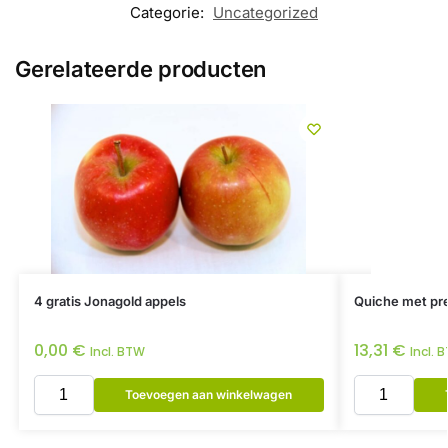
Categorie:
Uncategorized
Gerelateerde producten
4 gratis Jonagold appels
Quiche met pre
0,00
€
13,31
€
Incl. BTW
Incl. 
Toevoegen aan winkelwagen