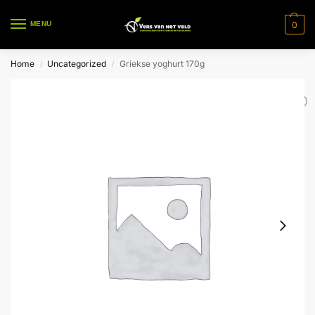
0
MENU
Home
Uncategorized
Griekse yoghurt 170g
/
/