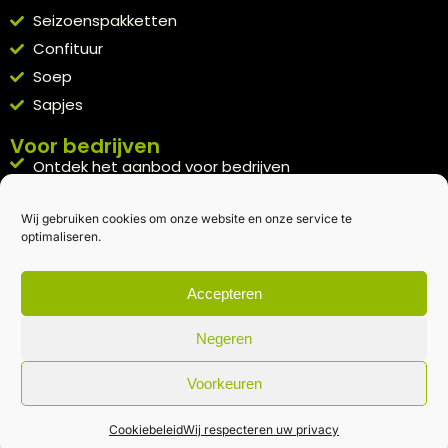
Seizoenspakketten
Confituur
Soep
Sapjes
Voor bedrijven
Ontdek het aanbod voor bedrijven
A la carte
Wij gebruiken cookies om onze website en onze service te
Kennismakingspakket aanvragen
optimaliseren.
Blijft op de hoogte
Rechtstreeks van het veld naar je inbox.
Accepteren
Inschrijven nieuwsbrief
Negeren
Voorkeuren
Algemene voorwaarden
|
Privacybeleid
| gemaakt met
door
creativitijd
Cookiebeleid
Wij respecteren uw privacy