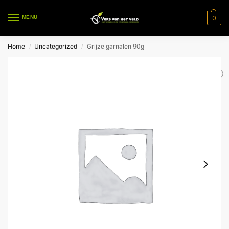
0
MENU
Home
Uncategorized
Grijze garnalen 90g
/
/