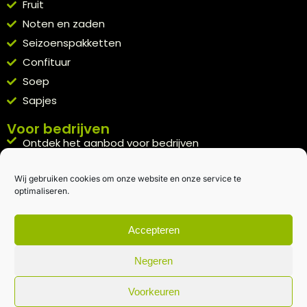
Fruit
Noten en zaden
Seizoenspakketten
Confituur
Soep
Sapjes
Voor bedrijven
Ontdek het aanbod voor bedrijven
A la carte
Wij gebruiken cookies om onze website en onze service te
Kennismakingspakket aanvragen
optimaliseren.
Blijft op de hoogte
Rechtstreeks van het veld naar je inbox.
Accepteren
Inschrijven nieuwsbrief
Negeren
Voorkeuren
Algemene voorwaarden
|
Privacybeleid
| gemaakt met
door