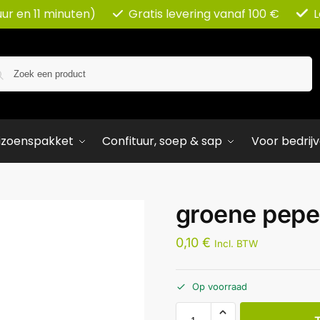
uur en 11 minuten)
Gratis levering vanaf 100 €
L
Zoeken
izoenspakket
Confituur, soep & sap
Voor bedrij
groene pepe
0,10
€
Incl. BTW
Op voorraad