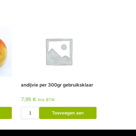
andijvie per 300gr gebruiksklaar
7,95
€
Incl. BTW
Toevoegen aan
winkelwagen