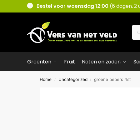
Bestel voor woensdag 12:00
(6 dagen, 2 
Groenten
Fruit
Noten en zaden
Se
Home
Uncategorized
groene pepers 4st
/
/