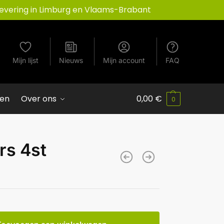
evering in Limburg en Vlaams-Brabant
Mijn lijst
Nieuws
Mijn account
FAQ
ven
Over ons
0,00
€
0
rs 4st