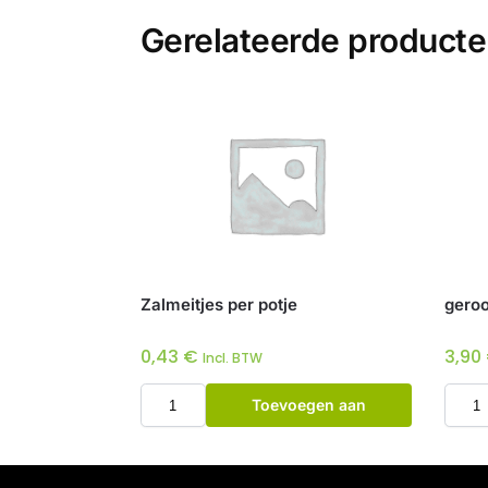
Gerelateerde product
Zalmeitjes per potje
geroo
0,43
€
3,90
Incl. BTW
Toevoegen aan
winkelwagen