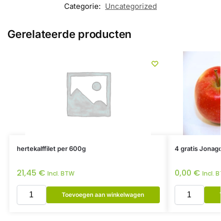
Categorie:
Uncategorized
Gerelateerde producten
hertekalffilet per 600g
4 gratis Jonag
21,45
€
0,00
€
Incl. BTW
Incl. 
Toevoegen aan winkelwagen