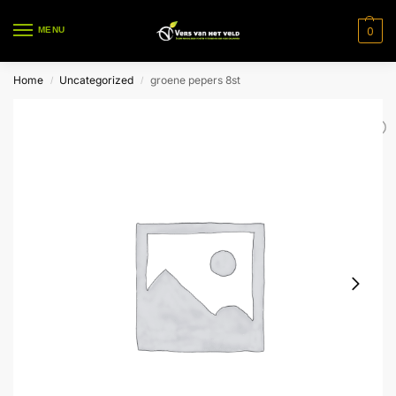
0
MENU
Home
Uncategorized
groene pepers 8st
/
/