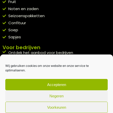
Fruit
Noten en zaden
Seizoenspakketten
Confituur
Soep
Sapjes
Voor bedrijven
Ontdek het aanbod voor bedrijven
A la carte
Wij gebruiken cookies om onze website en onze service te
Kennismakingspakket aanvragen
optimaliseren.
Blijft op de hoogte
Rechtstreeks van het veld naar je inbox.
Accepteren
Inschrijven nieuwsbrief
Negeren
Voorkeuren
Algemene voorwaarden
|
Privacybeleid
| gemaakt met
door