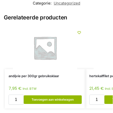
Categorie:
Uncategorized
Gerelateerde producten
andijvie per 300gr gebruiksklaar
hertekalffilet 
7,95
€
21,45
€
Incl. BTW
Incl.
Toevoegen aan winkelwagen