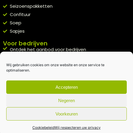
Seizoenspakketten
Confituur
Soep
Sapjes
Voor bedrijven
Ontdek het aanbod voor bedrijven
A la carte
Wij gebruiken cookies om onze website en onze service te
Kennismakingspakket aanvragen
optimaliseren.
Blijft op de hoogte
Rechtstreeks van het veld naar je inbox.
Accepteren
Inschrijven nieuwsbrief
Negeren
Voorkeuren
Algemene voorwaarden
|
Privacybeleid
| gemaakt met
door
creativitijd
Cookiebeleid
Wij respecteren uw privacy