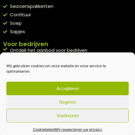
Seizoenspakketten
Confituur
Soep
Sapjes
Voor bedrijven
Ontdek het aanbod voor bedrijven
A la carte
Wij gebruiken cookies om onze website en onze service te
Kennismakingspakket aanvragen
optimaliseren.
Blijft op de hoogte
Rechtstreeks van het veld naar je inbox.
Accepteren
Inschrijven nieuwsbrief
Negeren
Voorkeuren
Algemene voorwaarden
|
Privacybeleid
| gemaakt met
door
creativitijd
Cookiebeleid
Wij respecteren uw privacy