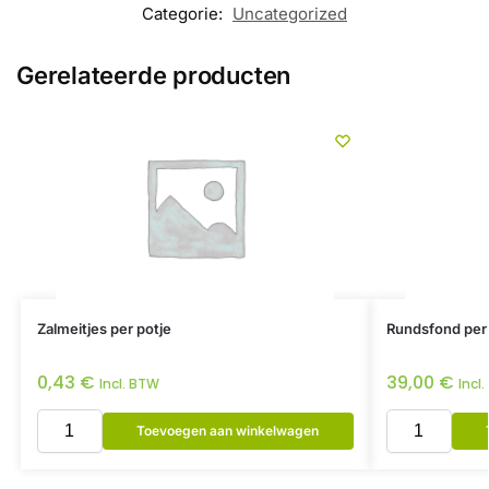
Categorie:
Uncategorized
Gerelateerde producten
Zalmeitjes per potje
Rundsfond per
0,43
€
39,00
€
Incl. BTW
Incl
Toevoegen aan winkelwagen