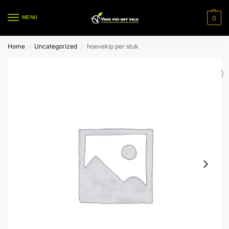
0
MENU
Home
Uncategorized
hoevekip per stuk
/
/