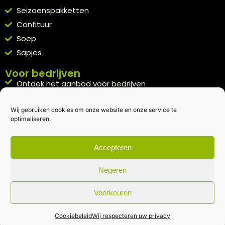
Seizoenspakketten
Confituur
Soep
Sapjes
Voor bedrijven
Ontdek het aanbod voor bedrijven
A la carte
Wij gebruiken cookies om onze website en onze service te
Kennismakingspakket aanvragen
optimaliseren.
Blijft op de hoogte
Rechtstreeks van het veld naar je inbox.
Accepteren
Inschrijven nieuwsbrief
Negeren
Voorkeuren
Algemene voorwaarden
|
Privacybeleid
| gemaakt met
door
creativitijd
Cookiebeleid
Wij respecteren uw privacy