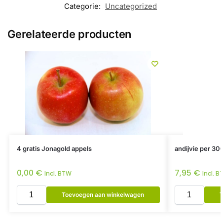
Categorie:
Uncategorized
Gerelateerde producten
4 gratis Jonagold appels
andijvie per 30
0,00
€
7,95
€
Incl. BTW
Incl. 
Toevoegen aan winkelwagen