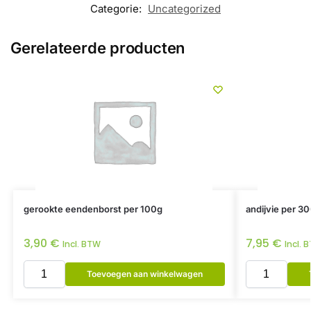
Categorie:
Uncategorized
Gerelateerde producten
gerookte eendenborst per 100g
andijvie per 30
3,90
€
7,95
€
Incl. BTW
Incl. 
Toevoegen aan winkelwagen