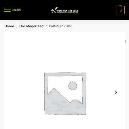
0
MENU
Home
Uncategorized
kalfsfilet 200g
/
/