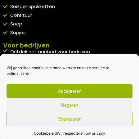
Seizoenspakketten
Confituur
Soep
Sapjes
Voor bedrijven
Ontdek het aanbod voor bedrijven
A la carte
Wij gebruiken cookies om onze website en onze service te
Kennismakingspakket aanvragen
optimaliseren.
Blijft op de hoogte
Rechtstreeks van het veld naar je inbox.
Accepteren
Inschrijven nieuwsbrief
Negeren
Voorkeuren
Algemene voorwaarden
|
Privacybeleid
| gemaakt met
door
creativitijd
Cookiebeleid
Wij respecteren uw privacy