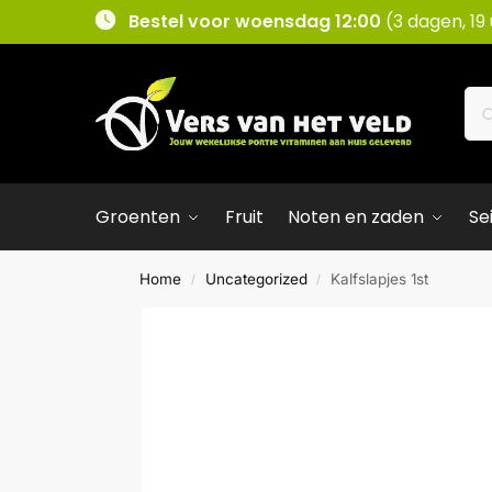
Bestel voor woensdag 12:00
(3 dagen, 19
Groenten
Fruit
Noten en zaden
Se
Home
Uncategorized
Kalfslapjes 1st
/
/