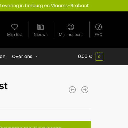
Levering in Limburg en Vlaams-Brabant
Mijn lijst
Nieuws
Mijn account
FAQ
ven
Over ons
0,00
€
0
st