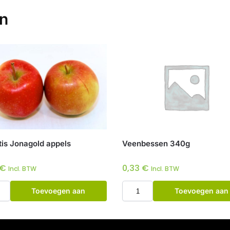
en
tis Jonagold appels
Veenbessen 340g
€
0,33
€
Incl. BTW
Incl. BTW
Toevoegen aan
Toevoegen aan
winkelwagen
winkelwagen