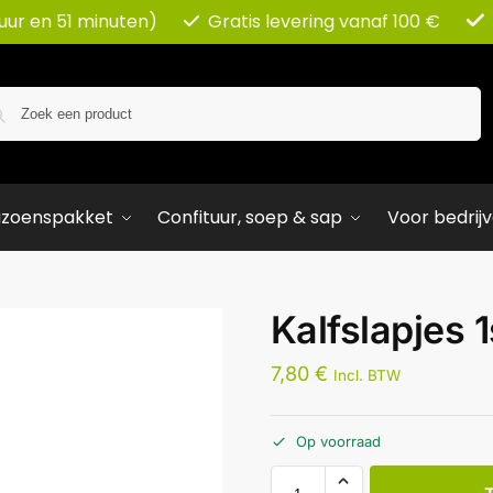
 uur en 51 minuten)
Gratis levering vanaf 100 €
Zoeken
izoenspakket
Confituur, soep & sap
Voor bedrij
Kalfslapjes 1
7,80
€
Incl. BTW
Op voorraad