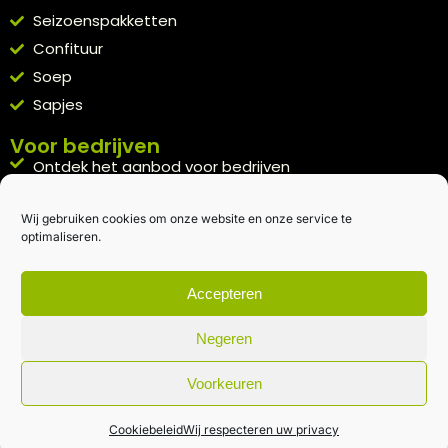
Seizoenspakketten
Confituur
Soep
Sapjes
Voor bedrijven
Ontdek het aanbod voor bedrijven
A la carte
Wij gebruiken cookies om onze website en onze service te
Kennismakingspakket aanvragen
optimaliseren.
Blijft op de hoogte
Rechtstreeks van het veld naar je inbox.
Accepteren
Inschrijven nieuwsbrief
Negeren
Voorkeuren
Algemene voorwaarden
|
Privacybeleid
| gemaakt met
door
creativitijd
Cookiebeleid
Wij respecteren uw privacy