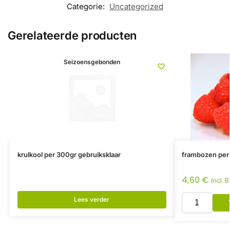
Categorie:
Uncategorized
Gerelateerde producten
Seizoensgebonden
krulkool per 300gr gebruiksklaar
frambozen per
4,60
€
Incl. 
Lees verder