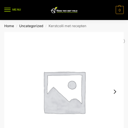
0
MENU
Home
Uncategorized
Kerstcolli met recepten
/
/