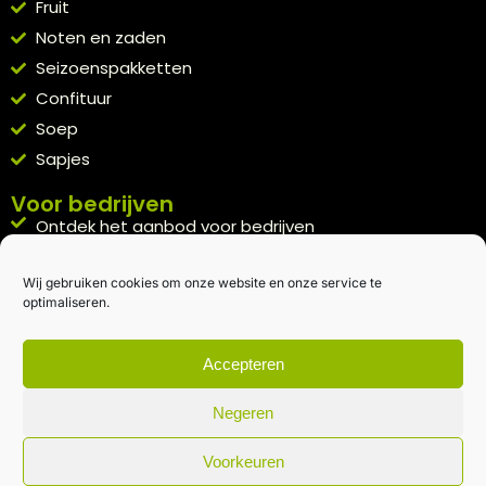
Fruit
Noten en zaden
Seizoenspakketten
Confituur
Soep
Sapjes
Voor bedrijven
Ontdek het aanbod voor bedrijven
A la carte
Wij gebruiken cookies om onze website en onze service te
Kennismakingspakket aanvragen
optimaliseren.
Blijft op de hoogte
Rechtstreeks van het veld naar je inbox.
Accepteren
Inschrijven nieuwsbrief
Negeren
Voorkeuren
Algemene voorwaarden
|
Privacybeleid
| gemaakt met
door