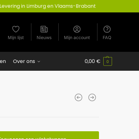
Levering in Limburg en Vlaams-Brabant
Mijn lijst
Nieuws
Mijn account
FAQ
ven
Over ons
0,00
€
0