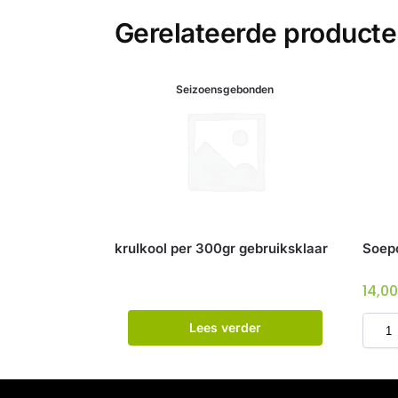
Gerelateerde product
Seizoensgebonden
krulkool per 300gr gebruiksklaar
Soepco
14,0
Lees verder