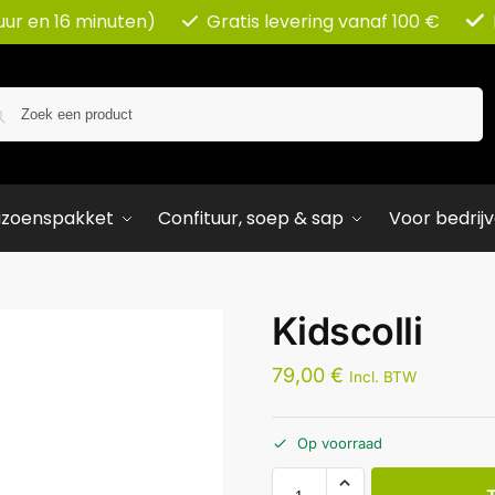
uur en 16 minuten)
Gratis levering vanaf 100 €
Zoeken
izoenspakket
Confituur, soep & sap
Voor bedrij
Kidscolli
79,00
€
Incl. BTW
Op voorraad