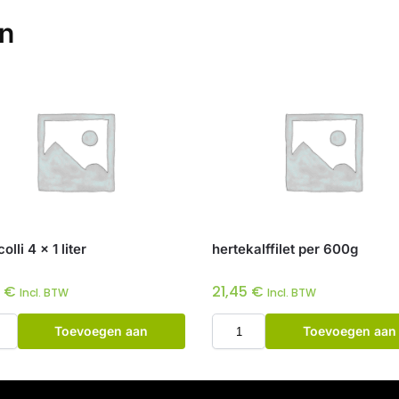
en
lli 4 x 1 liter
hertekalffilet per 600g
0
€
21,45
€
Incl. BTW
Incl. BTW
Toevoegen aan
Toevoegen aan
winkelwagen
winkelwagen