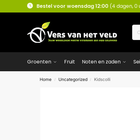
Bestel voor woensdag 12:00
(4 dagen, 0 
Groenten
Fruit
Noten en zaden
Se
Home
Uncategorized
Kidscolli
/
/