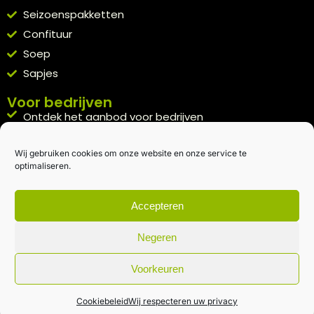
Seizoenspakketten
Confituur
Soep
Sapjes
Voor bedrijven
Ontdek het aanbod voor bedrijven
A la carte
Wij gebruiken cookies om onze website en onze service te
Kennismakingspakket aanvragen
optimaliseren.
Blijft op de hoogte
Rechtstreeks van het veld naar je inbox.
Accepteren
Inschrijven nieuwsbrief
Negeren
Voorkeuren
Algemene voorwaarden
|
Privacybeleid
| gemaakt met
door
creativitijd
Cookiebeleid
Wij respecteren uw privacy