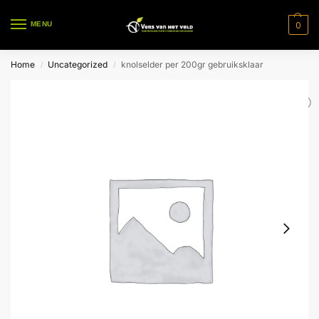
0
MENU
Home
Uncategorized
knolselder per 200gr gebruiksklaar
/
/