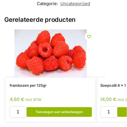
Categorie:
Uncategorized
Gerelateerde producten
frambozen per 125gr
Soepcolli 4 x 1 
4,60
€
14,00
€
Incl. BTW
Incl.
Toevoegen aan winkelwagen