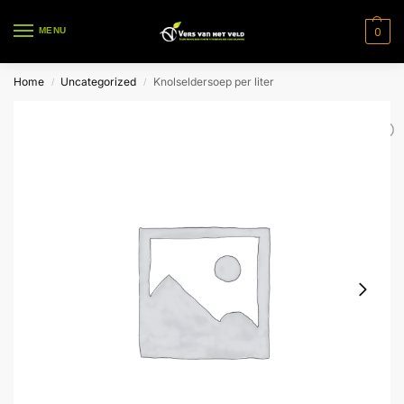
0
MENU
Home
Uncategorized
Knolseldersoep per liter
/
/