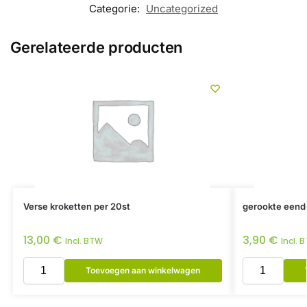
Categorie:
Uncategorized
Gerelateerde producten
Verse kroketten per 20st
gerookte eend
13,00
€
3,90
€
Incl. BTW
Incl. 
Toevoegen aan winkelwagen