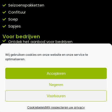
Seizoenspakketten
Confituur
Soep
Sapjes
Voor bedrijven
Ontdek het aanbod voor bedrijven
A la carte
Wij gebruiken cookies om onze website en onze service te
Kennismakingspakket aanvragen
optimaliseren.
Blijft op de hoogte
Rechtstreeks van het veld naar je inbox.
Accepteren
Inschrijven nieuwsbrief
Negeren
Voorkeuren
Algemene voorwaarden
|
Privacybeleid
| gemaakt met
door
creativitijd
Cookiebeleid
Wij respecteren uw privacy