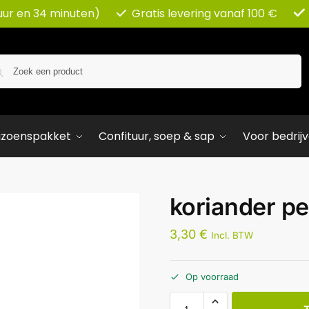
uur en 34 minuten)
Gratis levering vanaf 100 €
Zoeken
izoenspakket
Confituur, soep & sap
Voor bedrij
koriander pe
3,30
€
Incl. BTW
Op voorraad