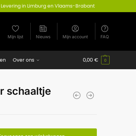
Levering in Limburg en Vlaams-Brabant
Mijn lijst
Nieuws
Mijn account
FAQ
ven
Over ons
0,00
€
0
r schaaltje