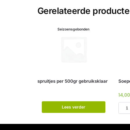
Gerelateerde product
Seizoensgebonden
spruitjes per 500gr gebruiksklaar
Soepco
14,0
Lees verder