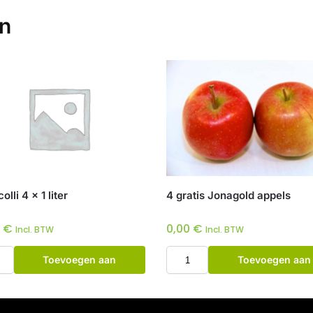
en
lli 4 x 1 liter
4 gratis Jonagold appels
0
€
0,00
€
Incl. BTW
Incl. BTW
Toevoegen aan
Toevoegen aan
winkelwagen
winkelwagen