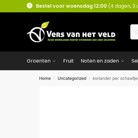
Bestel voor woensdag 12:00
(4 dagen, 3 
Groenten
Fruit
Noten en zaden
Se
Home
Uncategorized
koriander per schaaltje
/
/