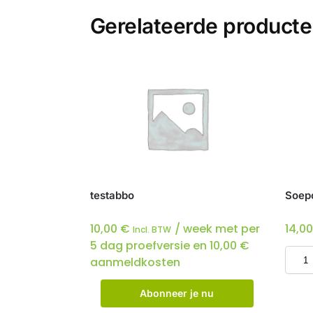
Gerelateerde product
testabbo
Soepco
10,00
€
/ week met per
14,0
Incl. BTW
5 dag proefversie en
10,00
€
aanmeldkosten
Abonneer je nu