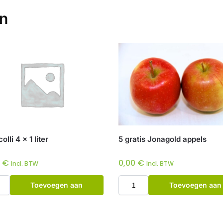
en
lli 4 x 1 liter
5 gratis Jonagold appels
0
€
0,00
€
Incl. BTW
Incl. BTW
Toevoegen aan
Toevoegen aan
winkelwagen
winkelwagen