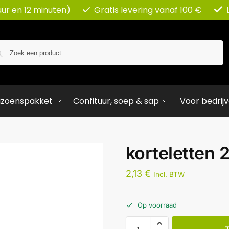
uur en 12 minuten)
Gratis levering vanaf 100 €
Zoeken
izoenspakket
Confituur, soep & sap
Voor bedrij
korteletten 
2,13
€
Incl. BTW
Op voorraad