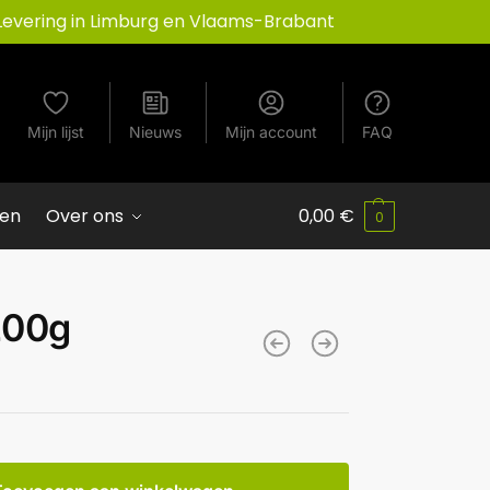
Levering in Limburg en Vlaams-Brabant
Mijn lijst
Nieuws
Mijn account
FAQ
ven
Over ons
0,00
€
0
200g