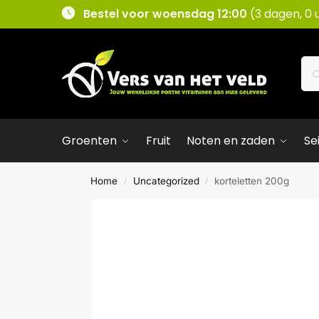
Bestel voor woensdag 12:00
(3 dagen, 0 
Groenten
Fruit
Noten en zaden
Se
Home
Uncategorized
korteletten 200g
/
/